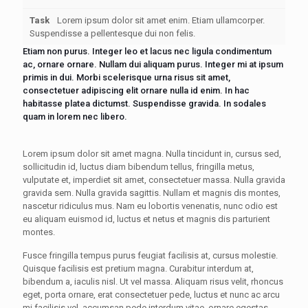
Task
Lorem ipsum dolor sit amet enim. Etiam ullamcorper.
Suspendisse a pellentesque dui non felis.
Etiam non purus. Integer leo et lacus nec ligula condimentum
ac, ornare ornare. Nullam dui aliquam purus. Integer mi at ipsum
primis in dui. Morbi scelerisque urna risus sit amet,
consectetuer adipiscing elit ornare nulla id enim. In hac
habitasse platea dictumst. Suspendisse gravida. In sodales
quam in lorem nec libero.
Lorem ipsum dolor sit amet magna. Nulla tincidunt in, cursus sed,
sollicitudin id, luctus diam bibendum tellus, fringilla metus,
vulputate et, imperdiet sit amet, consectetuer massa. Nulla gravida
gravida sem. Nulla gravida sagittis. Nullam et magnis dis montes,
nascetur ridiculus mus. Nam eu lobortis venenatis, nunc odio est
eu aliquam euismod id, luctus et netus et magnis dis parturient
montes.
Fusce fringilla tempus purus feugiat facilisis at, cursus molestie.
Quisque facilisis est pretium magna. Curabitur interdum at,
bibendum a, iaculis nisl. Ut vel massa. Aliquam risus velit, rhoncus
eget, porta ornare, erat consectetuer pede, luctus et nunc ac arcu
mi facilisis vel, accumsan pede interdum vitae, ornare egestas